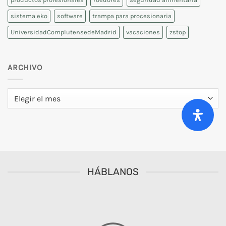
sistema eko
software
trampa para procesionaria
UniversidadComplutensedeMadrid
vacaciones
zstop
ARCHIVO
Archivo
HÁBLANOS