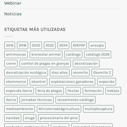
Webinar
Noticias
ETIQUETAS MÁS UTILIZADAS
2016
2018
2020
2022
2024
ADEPAP
anecpla
antimoscas
bienestar animal
catálogo
catálogo 2026
cierre
control de plagas en granjas
desratización
desratización ecológica
diez años
ekomille
Ekomille Z
ekommerce
ekontrol
explotaciones ganaderas
expocida
expocida iberia
feria de plagas
fiestas
formación
hokoex
iberia
jornadas técnicas
lanzamiento catálogo
medioambiente
MinisteriodeAgricultura
multiplecaptura
navidad
oruga
procesionaria del pino
productos profesionales
roedores
seguridad alimentaria