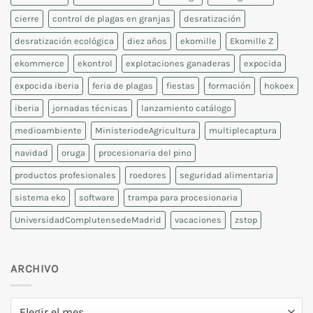
cierre
control de plagas en granjas
desratización
desratización ecológica
diez años
ekomille
Ekomille Z
ekommerce
ekontrol
explotaciones ganaderas
expocida
expocida iberia
feria de plagas
fiestas
formación
hokoex
iberia
jornadas técnicas
lanzamiento catálogo
medioambiente
MinisteriodeAgricultura
multiplecaptura
navidad
oruga
procesionaria del pino
productos profesionales
roedores
seguridad alimentaria
sistema eko
software
trampa para procesionaria
UniversidadComplutensedeMadrid
vacaciones
zstop
ARCHIVO
Archivo