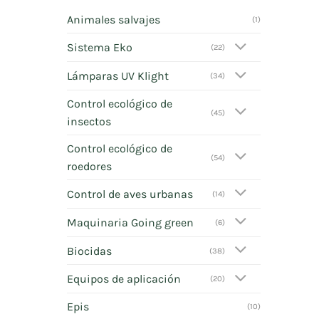
Animales salvajes
(1)
Sistema Eko
(22)
Lámparas UV Klight
(34)
Control ecológico de
(45)
insectos
Control ecológico de
(54)
roedores
Control de aves urbanas
(14)
Maquinaria Going green
(6)
Biocidas
(38)
Equipos de aplicación
(20)
Epis
(10)