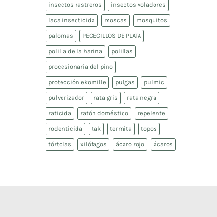
insectos rastreros
insectos voladores
laca insecticida
moscas
mosquitos
palomas
PECECILLOS DE PLATA
polilla de la harina
polillas
procesionaria del pino
protección ekomille
pulgas
pulmic
pulverizador
rata gris
rata negra
raticida
ratón doméstico
repelente
rodenticida
tak
termita
topos
tórtolas
xilófagos
ácaro rojo
ácaros