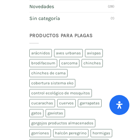
Novedades
(28)
Sin categoría
(1)
PRODUCTOS PARA PLAGAS
arácnidos
aves urbanas
avispas
brodifacoum
carcoma
chinches
chinches de cama
cobertura sistema eko
control ecológico de mosquitos
cucarachas
cuervos
garrapatas
gatos
gaviotas
gorgojos productos almacenados
gorriones
halcón peregrino
hormigas