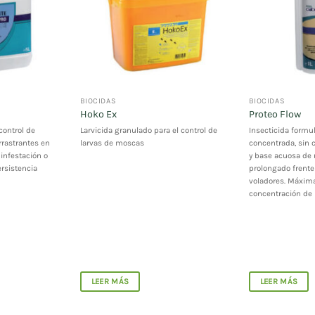
BIOCIDAS
BIOCIDAS
Hoko Ex
Proteo Flow
control de
Larvicida granulado para el control de
Insecticida form
arrastrantes en
larvas de moscas
concentrada, sin c
 infestación o
y base acuosa de 
ersistencia
prolongado frente 
voladores. Máxima
concentración de 
LEER MÁS
LEER MÁS