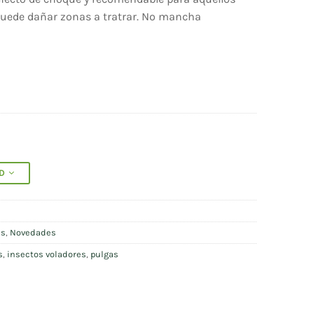
puede dañar zonas a tratrar. No mancha
AD
es
,
Novedades
s
,
insectos voladores
,
pulgas