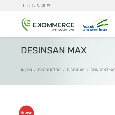
Saltar
al
contenido
DESINSAN MAX
INICIO
/
PRODUCTOS
/
BIOCIDAS
/
CONCENTRAD
Nuevo