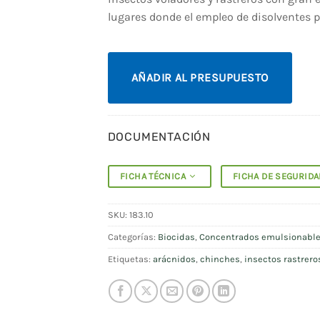
lugares donde el empleo de disolventes 
AÑADIR AL PRESUPUESTO
DOCUMENTACIÓN
FICHA TÉCNICA
FICHA DE SEGURID
SKU:
183.10
Categorías:
Biocidas
,
Concentrados emulsionabl
Etiquetas:
arácnidos
,
chinches
,
insectos rastrero