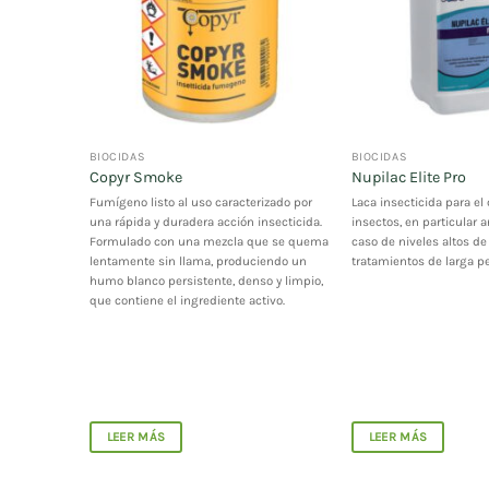
BIOCIDAS
BIOCIDAS
gas
Copyr Smoke
Nupilac Elite Pro
e uso
Fumígeno listo al uso caracterizado por
Laca insecticida para el 
 hormigas
una rápida y duradera acción insecticida.
insectos, en particular 
Formulado con una mezcla que se quema
caso de niveles altos de
lentamente sin llama, produciendo un
tratamientos de larga p
humo blanco persistente, denso y limpio,
que contiene el ingrediente activo.
LEER MÁS
LEER MÁS