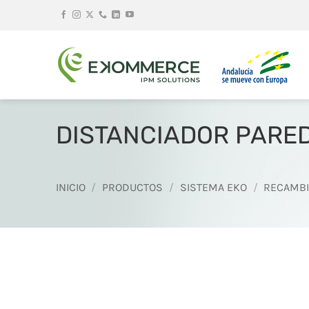
Saltar
al
contenido
DISTANCIADOR PARED
INICIO
/
PRODUCTOS
/
SISTEMA EKO
/
RECAMB