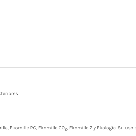
xteriores
lle, Ekomille RC, Ekomille CO
, Ekomille Z y Ekologic. Su us
2