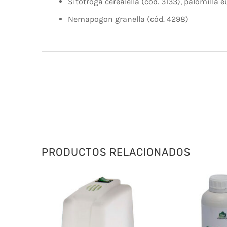
Sitotroga cerealella (cód. 3133), palomilla 
Nemapogon granella (cód. 4298)
PRODUCTOS RELACIONADOS