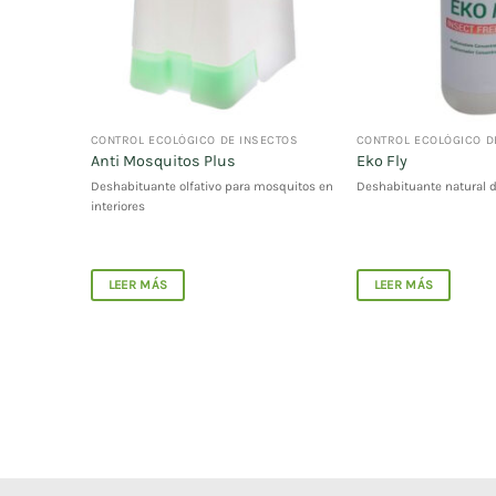
ECTOS
CONTROL ECOLÓGICO DE INSECTOS
CONTROL ECOLÓGICO D
Anti Mosquitos Plus
Eko Fly
o de alto
Deshabituante olfativo para mosquitos en
Deshabituante natural 
e las larvas
interiores
 charcas,
as
LEER MÁS
LEER MÁS